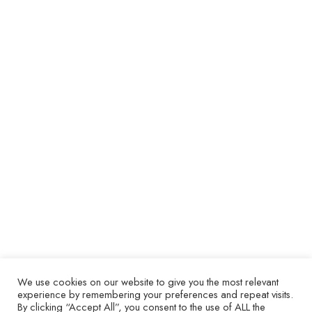
norma IPC-A-610
Estándares IPC
23 mayo 2023
Normas y documentos de la IPC La estandarización
es una función en constante adaptación de la
industria electrónica. Como industria, IPC avanza
continuamente con mejoras y mejores prácticas para
una fabricación electrónica óptima. IPC apoya a la
industria proporcionando actualizaciones y cambios
a los estándares, manuales, informes técnicos y
libros blancos de IPC. La progresión…
We use cookies on our website to give you the most relevant
experience by remembering your preferences and repeat visits.
By clicking “Accept All”, you consent to the use of ALL the