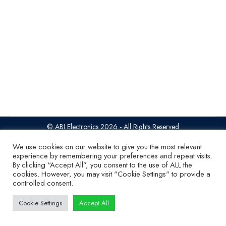
reparación y el mantenimiento de
tarjetas electrónicas industriales
ARTICULOS
,
Noticias
18 octubre 2024
Desmentimos los típicos mitos en la reparación y el
mantenimiento de tarjetas electrónicas industriales
© ABI Electronics 2026 - All Rights Reserved
SiteMap
|
Privacy Statement
|
Terms of access
|
Cookies
We use cookies on our website to give you the most relevant
experience by remembering your preferences and repeat visits.
By clicking “Accept All”, you consent to the use of ALL the
cookies. However, you may visit "Cookie Settings" to provide a
controlled consent.
Cookie Settings
Accept All