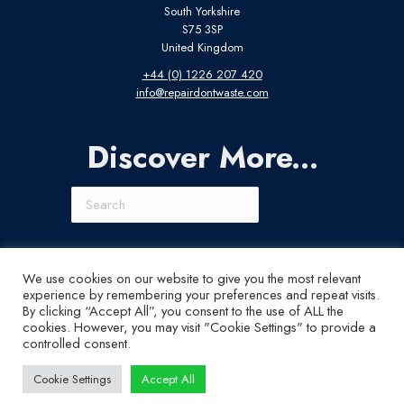
South Yorkshire
S75 3SP
United Kingdom
+44 (0) 1226 207 420
info@repairdontwaste.com
Discover More...
Search
Connect With Us
We use cookies on our website to give you the most relevant
experience by remembering your preferences and repeat visits.
LinkedIn
Instagram
X
YouTube
By clicking “Accept All”, you consent to the use of ALL the
cookies. However, you may visit "Cookie Settings" to provide a
controlled consent.
Cookie Settings
Accept All
© ABI Electronics 2026 - All Rights Reserved
SiteMap
|
Privacy Statement
|
Terms of access
|
Cookies