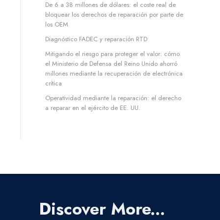
De 6 a 38 millones de dólares: el coste real de
bloquear los derechos de reparación por parte de
los OEM
Diagnóstico FADEC y reparación RTD
Mitigando el riesgo para proteger el valor: cómo
el Ministerio de Defensa del Reino Unido ahorró
millones mediante la recuperación de electrónica
crítica
Operatividad mediante la reparación: el derecho
a reparar en el ejército de EE. UU.
Discover More...