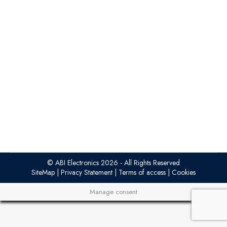
Caso ReNew Biomedical
ARTICULOS
1 julio 2026
ReNew Biomedical invirtió en el BoardMaster de
ABI para llevar la reparación de equipos médicos a
nivel de PCB. Resultado: más de 100.000 $
recuperados en menos de seis meses, y un modelo
de capacidad técnica interna aplicable a defensa,
energía e industria.
© ABI Electronics 2026 - All Rights Reserved
SiteMap
|
Privacy Statement
|
Terms of access
|
Cookies
Manage consent