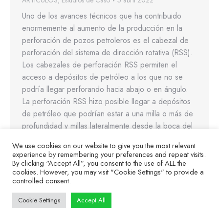
ARTICULOS
,
Estudios de Caso
5 abril 2022
Uno de los avances técnicos que ha contribuido
enormemente al aumento de la producción en la
perforación de pozos petroleros es el cabezal de
perforación del sistema de dirección rotativa (RSS).
Los cabezales de perforación RSS permiten el
acceso a depósitos de petróleo a los que no se
podría llegar perforando hacia abajo o en ángulo.
La perforación RSS hizo posible llegar a depósitos
de petróleo que podrían estar a una milla o más de
profundidad y millas lateralmente desde la boca del
pozo.
We use cookies on our website to give you the most relevant
experience by remembering your preferences and repeat visits.
By clicking “Accept All”, you consent to the use of ALL the
cookies. However, you may visit "Cookie Settings" to provide a
controlled consent.
Cookie Settings
Accept All
© ABI Electronics 2026 - All Rights Reserved
SiteMap
|
Privacy Statement
|
Terms of access
|
Cookies