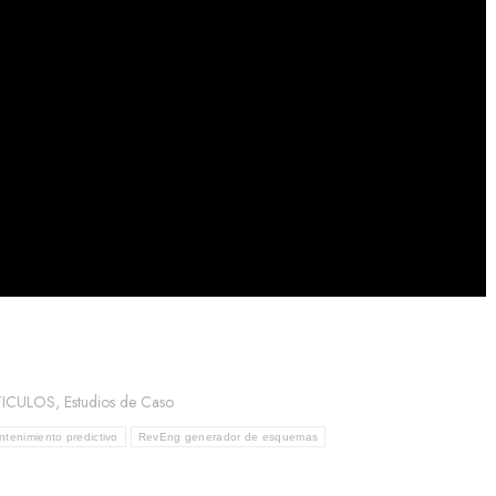
TICULOS
,
Estudios de Caso
tenimiento predictivo
RevEng generador de esquemas