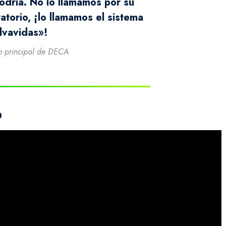
odría. No lo llamamos por su
atorio, ¡lo llamamos el sistema
lvavidas»!
o principal de DECA
o