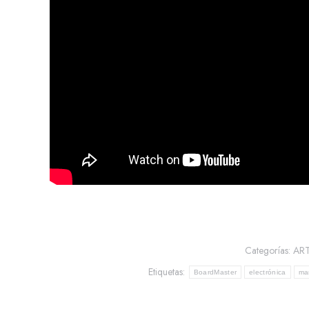
Categorías:
AR
Etiquetas:
BoardMaster
electrónica
man