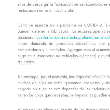
años de descargar la fabricación de semiconductores en
restauración de esta industria vital.
Como se muestra en la pandemia de COVID-19, la e
pueden detener la fabricación. La escasez apenas 
pandemia,
que ha tenido un efecto profundo en la indu
mayor demanda de productos electrónicos por pa
computadoras y automóviles. Agregue esto al aumento d
auge en el transporte de vehículos eléctricos) y pued
tan crítico.
Sin embargo, por el momento, los chips electrónicos su
muchos de ellos se están quedando obsoletos y sin
negocio en auge en vez depender de las cadenas de
tienen los chips que necesitan, la mayoría las pueden 
Al reparar una placa de circuito de un sistema crític