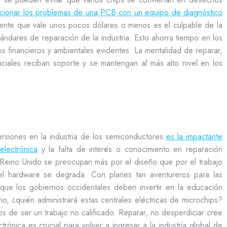
ucionar los problemas de una PCB con un equipo de diagnóstico
te que vale unos pocos dólares o menos es el culpable de la
tándares de reparación de la industria. Esto ahorra tiempo en los
s financieros y ambientales evidentes. La mentalidad de reparar,
ciales reciban soporte y se mantengan al más alto nivel en los
rsiones en la industria de los semiconductores
es la impactante
electrónica
y la falta de interés o conocimiento en reparación
el Reino Unido se preocupan más por el diseño que por el trabajo
el hardware se degrada. Con planes tan aventureros para las
que los gobiernos occidentales deben invertir en la educación
rio, ¿quién administrará estas centrales eléctricas de microchips?
os de ser un trabajo no calificado. Reparar, no desperdiciar cree
trónica es crucial para volver a ingresar a la industria global de