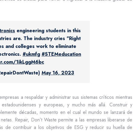
tronics
engineering students in this
tries are. The industry cries "Right
ies and colleges work to eliminate
ectronics.
#ukmfg
#STEMeducation
ter.com/1ikLggM6bc
@RepairDontWaste)
May 16, 2023
mpresas a respaldar y administrar sus sistemas críticos mientras
 estadounidenses y europeas, y mucho más allá. Construir y
siblemente décadas, momento en el cual el mundo se lanzará de
s netas. Repair, Don’t Waste permite a las empresas liberarse de
ás de contribuir a los objetivos de ESG y reducir su huella de