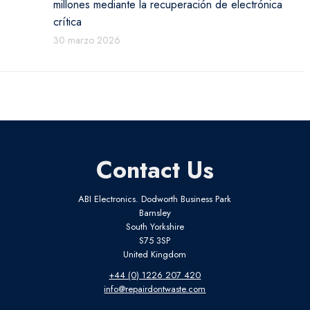
millones mediante la recuperación de electrónica
crítica
30 marzo 2026
Contact Us
ABI Electronics. Dodworth Business Park
Barnsley
South Yorkshire
S75 3SP
United Kingdom
+44 (0) 1226 207 420
info@repairdontwaste.com