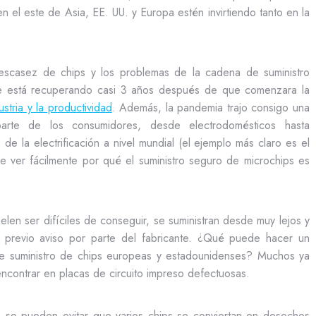
 el este de Asia, EE. UU. y Europa estén invirtiendo tanto en la
scasez de chips y los problemas de la cadena de suministro
se está recuperando casi 3 años después de que comenzara la
stria y la productividad
. Además, la pandemia trajo consigo una
rte de los consumidores, desde electrodomésticos hasta
e la electrificación a nivel mundial (el ejemplo más claro es el
e ver fácilmente por qué el suministro seguro de microchips es
elen ser difíciles de conseguir, se suministran desde muy lejos y
 previo aviso por parte del fabricante. ¿Qué puede hacer un
 suministro de chips europeas y estadounidenses? Muchos ya
encontrar en placas de circuito impreso defectuosas.
o, se pueden evitar que varios chips se conviertan en desechos