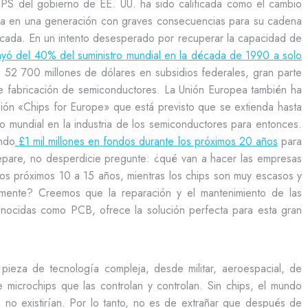
S del gobierno de EE. UU. ha sido calificada como el cambio
nica en una generación con graves consecuencias para su cadena
cada. En un intento desesperado por recuperar la capacidad de
yó del 40% del suministro mundial en la década de 1990 a solo
do 52 700 millones de dólares en subsidios federales, gran parte
de fabricación de semiconductores. La Unión Europea también ha
sión «Chips for Europe» que está previsto que se extienda hasta
mundial en la industria de los semiconductores para entonces.
ando
£1 mil millones en fondos durante los próximos 20 años
para
Repare, no desperdicie pregunte: ¿qué van a hacer las empresas
 los próximos 10 a 15 años, mientras los chips son muy escasos y
amente? Creemos que la reparación y el mantenimiento de las
conocidas como PCB, ofrece la solución perfecta para esta gran
ieza de tecnología compleja, desde militar, aeroespacial, de
e microchips que las controlan y controlan. Sin chips, el mundo
no existirían. Por lo tanto, no es de extrañar que después de