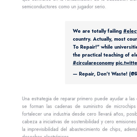
semiconductores como un jugador serio.
We are totally failing
#elec
country. Actually, most coun
To Repair!" while universit
the practical teaching of el
#circulareconomy
pic.twit
— Repair, Don't Waste! (
Una estrategia de reparar primero puede ayudar a las e
se forman las cadenas de suministro de microchips
fortalecer una industria desde cero llevará años, po
cabeza a iniciativas de sostenibilidad y cero emisione
la imprevisibilidad del abastecimiento de chips, adem
desechos electrónicos.